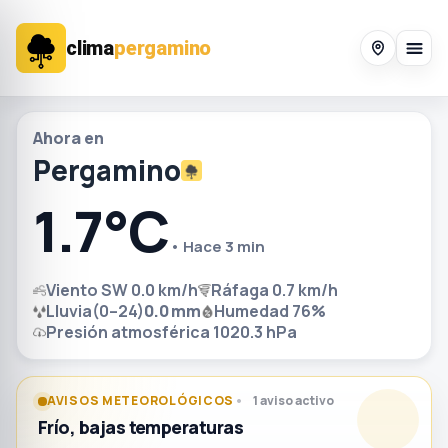
clima
pergamino
Ahora en
Pergamino
1.7°C
• Hace 3 min
Viento SW 0.0 km/h
Ráfaga 0.7 km/h
Lluvia(0–24)
0.0 mm
Humedad 76%
Presión atmosférica 1020.3 hPa
AVISOS METEOROLÓGICOS
1 aviso activo
Frío, bajas temperaturas